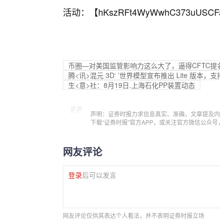
活动：【
hKszRFt4WyWwhC373uUSCF
币圈—对美国监管影响力这么大了，逼得CFTC提名
腾<讯>混元 3D‘ ’世界模型宣布推出 Lite 版本
生<意>社：8月19日.上海石化PP装置动态
声明：证券时报力求信息真实、准确，文章提及内
下载“证券时报”官方APP，或关注官方微信公众
网友评论
登录
后可以发言
网友评论仅供其表达个人看法，并不表明证券时报立场